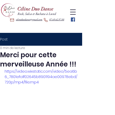
Céline Duo Danse
Rock, Salsa et Bachata à Lunel
celineduodanse@gmail.com
07.49.42.97.00
Post
0 min de lecture
Merci pour cette
merveilleuse Année !!!
https://video.wixstatic.com/video/5ea6b
6_7801efa1f02645b8901194ae00978ebd/
720p/mp4/file.mp4